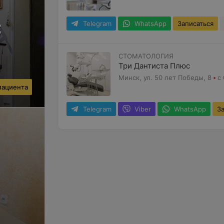
с
Telegram
WhatsApp
Записаться
СТОМАТОЛОГИЯ
Три Дантиста Плюс
Минск, ул. 50 лет Победы, 8
с
 пациента
Telegram
Viber
WhatsApp
З