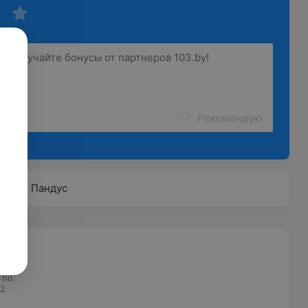
Рекомендую
Пандус
 по
М2