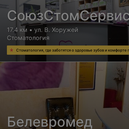
СоюзСтомСерви
17.4 км • ул. В. Хоружей
Стоматология
Стоматология, где заботятся о здоровье зубов и комфорте
Белевромед