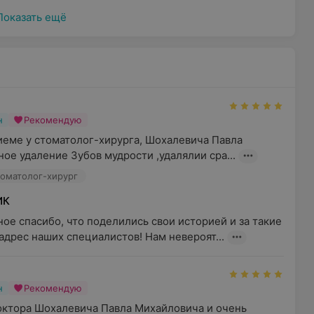
Показать ещё
н
Рекомендую
иеме у стоматолог-хирурга, Шохалевича Павла 
ое удаление Зубов мудрости ,удалялии сра...
томатолог-хирург
ИК
ое спасибо, что поделились свои историей и за такие 
адрес наших специалистов! Нам невероят...
н
Рекомендую
октора Шохалевича Павла Михайловича и очень 