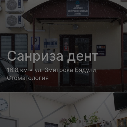
Санриза дент
16.8 км • ул. Змитрока Бядули
Стоматология