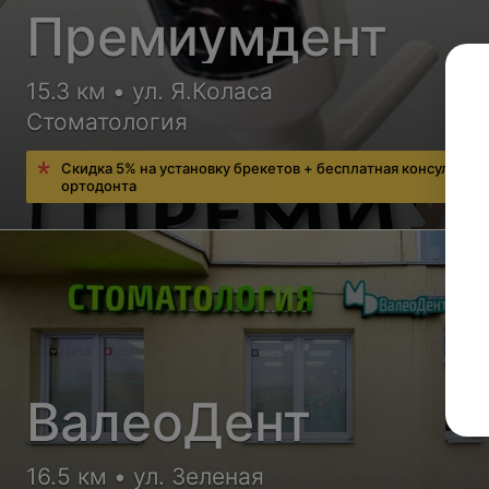
Премиумдент
15.3 км • ул. Я.Коласа
Стоматология
Скидка 5% на установку брекетов + бесплатная консультац
ортодонта
ВалеоДент
16.5 км • ул. Зеленая