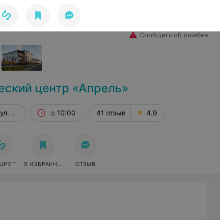
Избранное
Войти
Сообщить об ошибке
еский центр «Апрель»
ул. Солнечная, 1
с 10:00
41 отзыв
4.9
ШРУТ
В ИЗБРАННОЕ
ОТЗЫВ