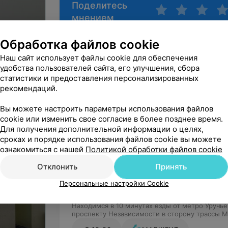
Поделитесь
мнением
Обработка файлов cookie
Наш сайт использует файлы cookie для обеспечения
удобства пользователей сайта, его улучшения, сбора
статистики и предоставления персонализированных
ия
рекомендаций.
Вы можете настроить параметры использования файлов
cookie или изменить свое согласие в более позднее время.
Для получения дополнительной информации о целях,
сроках и порядке использования файлов cookie вы можете
Безбарьерная среда
ознакомиться с нашей
Политикой обработки файлов cookie
Отклонить
Принять
Персональные настройки Cookie
Минский р-н д. Королев стан ул.
Солнечная, 1
Находимся в 10 минутах езды от метро Уручье
проспекту Независимости в сторону трассы 