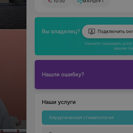
С 10:00
МАРШРУТ
Вы владелец?
Подключить он
Начните оказывать услу
вашим па
Нашли ошибку?
Наши услуги
Хирургическая стоматология