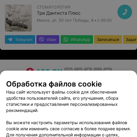
СТОМАТОЛОГИЯ
Три Дантиста Плюс
Минск, ул. 50 лет Победы, 8
с 09:00
Telegram
Viber
WhatsApp
Записаться
Задат
О проекте
Новости проекта
Размещение рекламы
Обработка файлов cookie
Медицинский маркетинг
Публичный договор
Наш сайт использует файлы cookie для обеспечения
удобства пользователей сайта, его улучшения, сбора
Пользовательское соглашение
Способы оплаты
статистики и предоставления персонализированных
Вакансии
Партнеры
рекомендаций.
Написать руководителю 103.by
Вы можете настроить параметры использования файлов
Написать в поддержку
cookie или изменить свое согласие в более позднее время.
Персональные настройки cookie
Для получения дополнительной информации о целях,