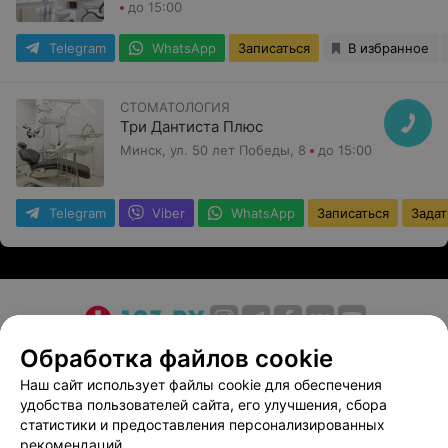
до 15:00
Telegram
WhatsApp
Записаться
В избранное
СТОМАТОЛОГИЯ
Три Дантиста Плюс
Минск, ул. 50 лет Победы, 8
до 15:00
Telegram
Viber
WhatsApp
Записаться
Задат
О проекте
Новости проекта
Размещение рекламы
Обработка файлов cookie
Медицинский маркетинг
Публичный договор
Наш сайт использует файлы cookie для обеспечения
удобства пользователей сайта, его улучшения, сбора
Пользовательское соглашение
Способы оплаты
статистики и предоставления персонализированных
Вакансии
Партнеры
рекомендаций.